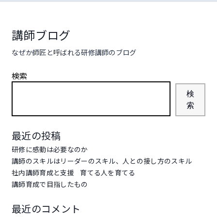
コ
ン
テ
講師ブログ
ン
なぜか師匠と呼ばれる研修講師のブログ
ツ
へ
検索
ス
キ
検
ッ
索
プ
最近の投稿
研修に感動は必要なのか
講師のスキルはリーダーのスキル、人との接し方のスキル
社内講師育成と支援
育てる人を育てる
講師育成で目指したもの
最近のコメント